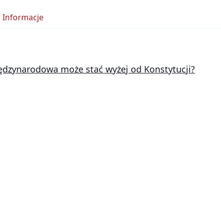
Informacje
dzynarodowa może stać wyżej od Konstytucji?